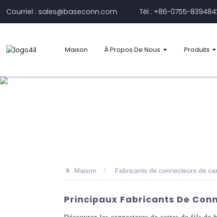
Courriel : sales@baseconn.com
Tél : +86-0755-83948
Maison
À Propos De Nous
Produits
>>
Maison
Fabricants de connecteurs de car
Principaux Fabricants De Conn