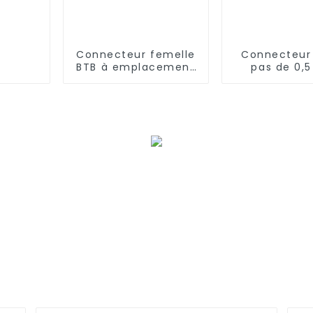
Connecteur femelle
Connecteur
BTB à emplacement
pas de 0,
unique, pas de 0,8
(DPXXA
mm (BS080SA-0690)