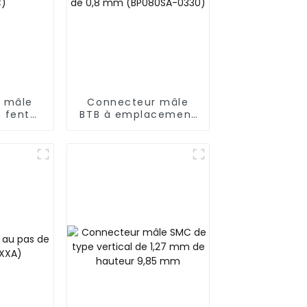
 mâle
Connecteur mâle
e fente
BTB à emplacement
0,8 mm
unique, pas de 0,8
mm (BP080SA-0330)