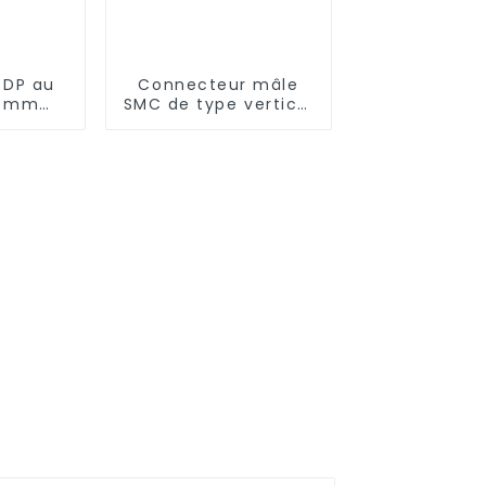
 DP au
Connecteur mâle
5 mm
SMC de type vertical
)
de 1,27 mm de
hauteur 9,85 mm