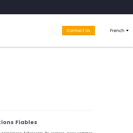
Contact Us
French
ions Fiables