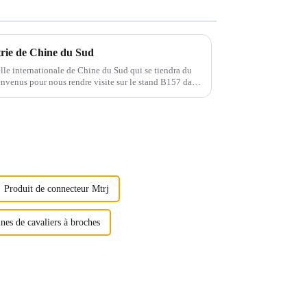
strie de Chine du Sud
elle internationale de Chine du Sud qui se tiendra du
envenus pour nous rendre visite sur le stand B157 dans
d'expositions de Shenzhen...
Produit de connecteur Mtrj
nes de cavaliers à broches