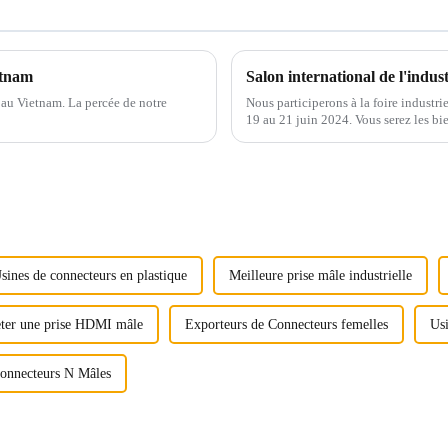
etnam
Salon international de l'indu
n au Vietnam. La percée de notre
Nous participerons à la foire industri
19 au 21 juin 2024. Vous serez les bi
le hall n° 12 du centre de congrès et 
sines de connecteurs en plastique
Meilleure prise mâle industrielle
ter une prise HDMI mâle
Exporteurs de Connecteurs femelles
Usi
Connecteurs N Mâles