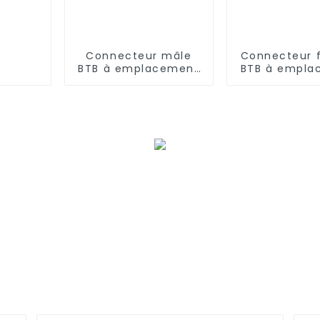
Connecteur mâle
Connecteur 
BTB à emplacement
BTB à empla
unique, pas de 0,8
unique, pas 
mm (BP080SA-0565)
mm (BS080SA