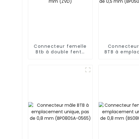
Connecteur femelle
Connecteur
Btb à double fente
BTB à empla
au pas de 0,5 mm
unique, pas 
(ZVD)
mm (BP050
0570)