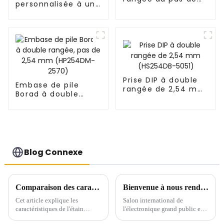
personnalisée à une
2,0 mm (HS200DB-
seule broche
4350)
(HP200DA-1670)
Prise DIP à double
Embase de pile
rangée de 2,54 mm
Borad à double
(HS254DB-5051)
rangée, pas de 2,54
mm (HP254DM-
2570)
Blog Connexe
Comparaison des caractéristiques et application de l'étain brillant et de l'étain brumeux dans l'étamage
Bienvenue à nous rendre visite sur le stand n° : A3-C83 du CEIT&ECPE du 10 au 12 juillet à SKEXPO de Ho Chi Minh Ville du Vietnam
Cet article explique les
Salon international de
caractéristiques de l'étain
l'électronique grand public et
brillant et de l'étain brumeux et
des technologies de