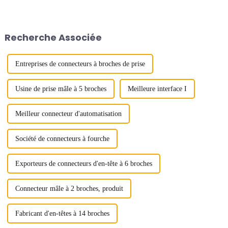
l'application pratique de deux
l'information du Vietnam Salon
points de vue.
international des composants
électroniques et des
équipements de production du
Recherche Associée
Vietnam...
Entreprises de connecteurs à broches de prise
Usine de prise mâle à 5 broches
Meilleure interface I
Meilleur connecteur d'automatisation
Société de connecteurs à fourche
Exporteurs de connecteurs d'en-tête à 6 broches
Connecteur mâle à 2 broches, produit
Fabricant d'en-têtes à 14 broches