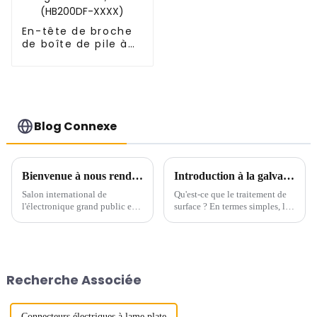
En-tête de broche
de boîte de pile à
double rangée DIP
de 2,0 mm
(HB200DF-XXXX)
Blog Connexe
Bienvenue à nous rendre visite sur le stand n° : A3-C83 du CEIT&ECPE du 10 au 12 juillet à SKEXPO de Ho Chi Minh Ville du Vietnam
Introduction à la galvanoplastie
Salon international de
Qu'est-ce que le traitement de
l'électronique grand public et
surface ? En termes simples, le
des technologies de
traitement de surface consiste à
l'information du Vietnam Salon
modifier la surface d’un objet
international des composants
afin de lui conférer de
électroniques et des
nouvelles propriétés.
équipements de production du
Recherche Associée
Vietnam...
Connecteurs électriques à lame plate