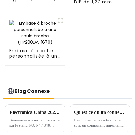
DIP de 1,27 mm
(HP127QA-9517)
Embase à broche
personnalisée à une
seule broche
(HP200DA-1670)
Blog Connexe
Electronica China 2024 : visitez-nous du 8 au 10 juillet !
Qu'est-ce qu'un connecteur carte à carte ?
Bienvenue à nous rendre visite
Les connecteurs carte à carte
sur le stand NO. N4.4848
sont un composant important
d'Electronica China qui se
utilisé pour les connexions