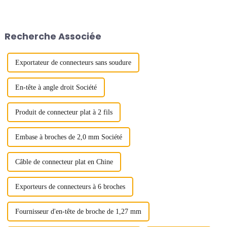
tiendra au SNIEC du 8 au 10
internes des appareils
juillet 2024.
électroniques et jouent un rôle
essentiel sur le marché
électronique actuel. Les
Recherche Associée
connecteurs carte à carte sont
constitués...
Exportateur de connecteurs sans soudure
En-tête à angle droit Société
Produit de connecteur plat à 2 fils
Embase à broches de 2,0 mm Société
Câble de connecteur plat en Chine
Exporteurs de connecteurs à 6 broches
Fournisseur d'en-tête de broche de 1,27 mm