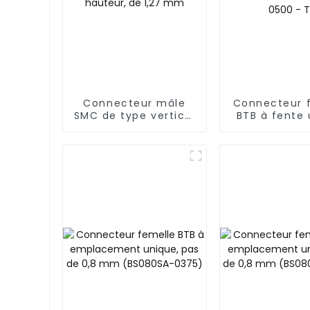
Connecteur mâle
Connecteur 
SMC de type vertical
BTB à fente
de 8,25 mm de
au pas de 
hauteur, de 1,27 mm
avec rob
(BS050SA - 
T)