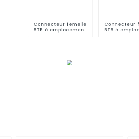
Connecteur femelle
Connecteur 
BTB à emplacement
BTB à empla
unique, pas de 0,8
unique, pas 
mm (BS080SA-0375)
mm (BS080S