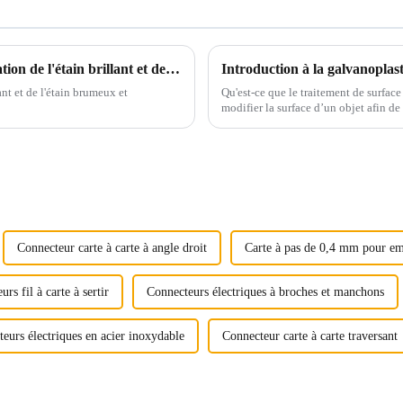
Comparaison des caractéristiques et application de l'étain brillant et de l'étain brumeux dans l'étamage
Introduction à la galvanoplast
lant et de l'étain brumeux et
Qu'est-ce que le traitement de surface
modifier la surface d’un objet afin de
Connecteur carte à carte à angle droit
Carte à pas de 0,4 mm pour em
rs fil à carte à sertir
Connecteurs électriques à broches et manchons
eurs électriques en acier inoxydable
Connecteur carte à carte traversant