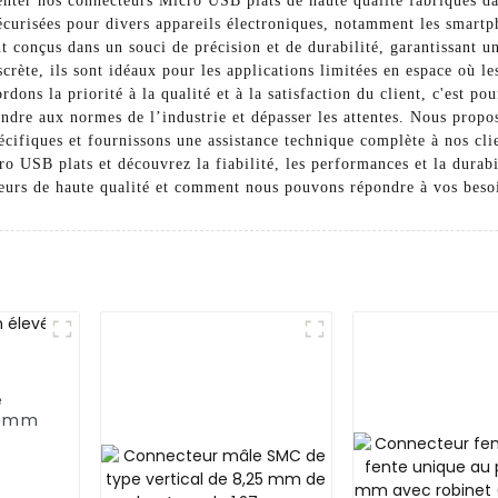
enter nos connecteurs Micro USB plats de haute qualité fabriqués da
écurisées pour divers appareils électroniques, notamment les smartpho
 conçus dans un souci de précision et de durabilité, garantissant u
rète, ils sont idéaux pour les applications limitées en espace où le
ns la priorité à la qualité et à la satisfaction du client, c'est po
ndre aux normes de l’industrie et dépasser les attentes. Nous propo
écifiques et fournissons une assistance technique complète à nos cl
o USB plats et découvrez la fiabilité, les performances et la durabi
teurs de haute qualité et comment nous pouvons répondre à vos besoi
e
4 mm