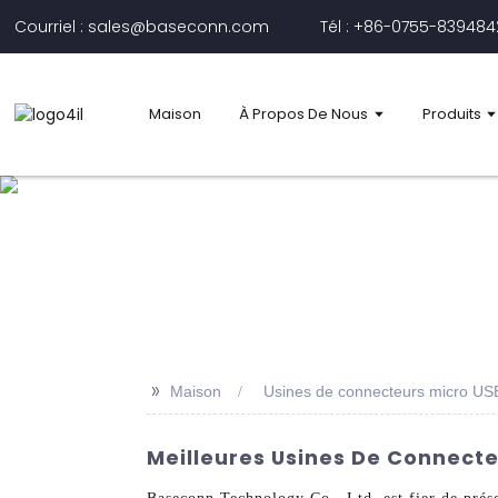
Courriel : sales@baseconn.com
Tél : +86-0755-83948
Maison
À Propos De Nous
Produits
>>
Maison
Usines de connecteurs micro USB
Meilleures Usines De Connecteu