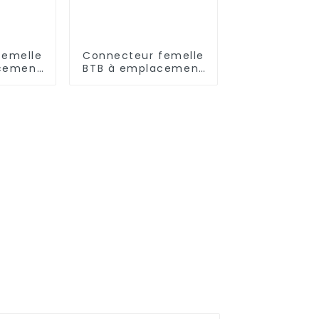
femelle
Connecteur femelle
cement
BTB à emplacement
de 0,8
unique, pas de 1,0
A-0540)
mm (BS100SB)