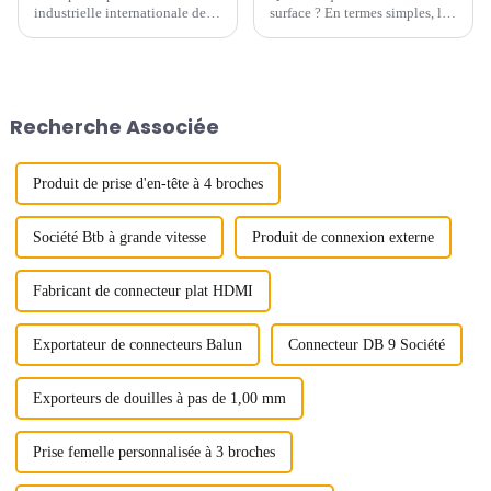
industrielle internationale de
surface ? En termes simples, le
Chine du Sud qui se tiendra du
traitement de surface consiste à
19 au 21 juin 2024. Vous serez
modifier la surface d’un objet
les bienvenus pour nous rendre
afin de lui conférer de
visite sur le stand B157 dans le
nouvelles propriétés.
hall n° 12 du centre de congrès
Recherche Associée
et d'expositions de Shenzhen...
Produit de prise d'en-tête à 4 broches
Société Btb à grande vitesse
Produit de connexion externe
Fabricant de connecteur plat HDMI
Exportateur de connecteurs Balun
Connecteur DB 9 Société
Exporteurs de douilles à pas de 1,00 mm
Prise femelle personnalisée à 3 broches