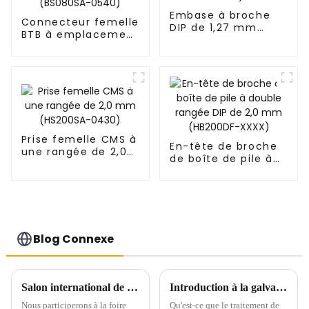
Embase à broche
Connecteur femelle
DIP de 1,27 mm
BTB à emplacement
(HP127DA-XXXX)
unique, pas de 0,8
mm (BS080SA-
0540)
Prise femelle CMS à
En-tête de broche
une rangée de 2,0
de boîte de pile à
mm (HS200SA-
double rangée DIP
0430)
de 2,0 mm
(HB200DF-XXXX)
Blog Connexe
Salon international de l'industrie de Chine du Sud
Introduction à la galvanoplastie
Nous participerons à la foire
Qu'est-ce que le traitement de