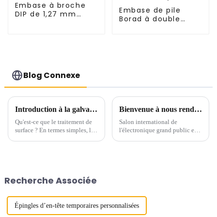
Embase à broche
Embase de pile
DIP de 1,27 mm
Borad à double
(HP127QA-9517)
rangée, pas de 2,54
mm (HP254DM-
2570)
Blog Connexe
Introduction à la galvanoplastie
Bienvenue à nous rendre visite sur le stand n° : A3-C83 du CEIT&ECPE du 10 au 12 juillet à SKEXPO de Ho Chi Minh Ville du Vietnam
Qu'est-ce que le traitement de
Salon international de
surface ? En termes simples, le
l'électronique grand public et
traitement de surface consiste à
des technologies de
modifier la surface d’un objet
l'information du Vietnam Salon
afin de lui conférer de
international des composants
nouvelles propriétés.
électroniques et des
équipements de production du
Recherche Associée
Vietnam...
Épingles d’en-tête temporaires personnalisées