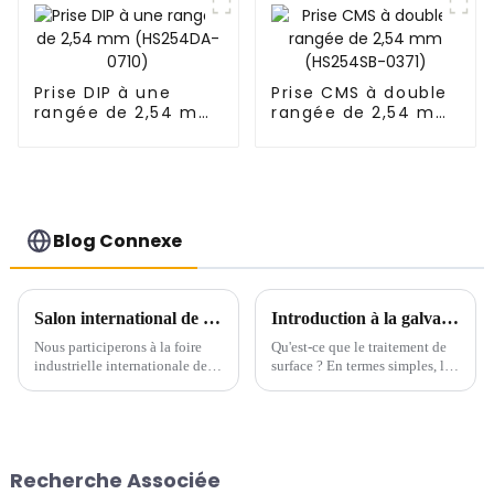
Prise DIP à une
Prise CMS à double
rangée de 2,54 mm
rangée de 2,54 mm
(HS254DA-0710)
(HS254SB-0371)
Blog Connexe
Salon international de l'industrie de Chine du Sud
Introduction à la galvanoplastie
Nous participerons à la foire
Qu'est-ce que le traitement de
industrielle internationale de
surface ? En termes simples, le
Chine du Sud qui se tiendra du
traitement de surface consiste à
19 au 21 juin 2024. Vous serez
modifier la surface d’un objet
les bienvenus pour nous rendre
afin de lui conférer de
visite sur le stand B157 dans le
nouvelles propriétés.
hall n° 12 du centre de congrès
Recherche Associée
et d'expositions de Shenzhen...