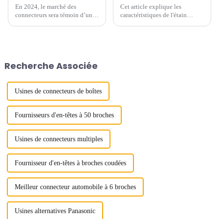
En 2024, le marché des
Cet article explique les
connecteurs sera témoin d’une
caractéristiques de l'étain
montée en puissance de
brillant et de l'étain brumeux et
nouvelles tendances et
l'application pratique de deux
technologies qui remodèleront
points de vue.
l’industrie. Alors que la
demande de transmission de
Recherche Associée
données à haut débit continue
d'augmenter, les connecteurs...
Usines de connecteurs de boîtes
Fournisseurs d'en-têtes à 50 broches
Usines de connecteurs multiples
Fournisseur d'en-têtes à broches coudées
Meilleur connecteur automobile à 6 broches
Usines alternatives Panasonic