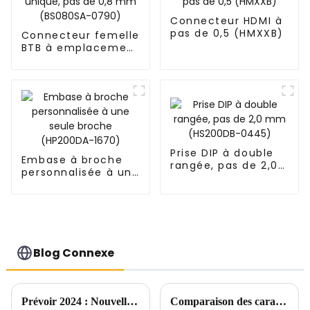
Connecteur HDMI à
pas de 0,5 (HMXXB)
Connecteur femelle
BTB à emplacement
unique, pas de 0,8
mm (BS080SA-
0790)
Prise DIP à double
Embase à broche
rangée, pas de 2,0
personnalisée à une
mm (HS200DB-
seule broche
0445)
(HP200DA-1670)
Blog Connexe
Prévoir 2024 : Nouvelle tendance du marché des connecteurs
Comparaison des caractéristiques et application de l'étain brillant et de l'étain brumeux dans l'étamage