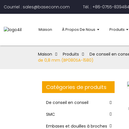
Courriel : sales@baseconn.com
Tél. : +86-0755-83948
Maison
À Propos De Nous
Produits
Maison
Produits
De conseil en conse
de 0,8 mm (BP080SA-1580)
Catégories de produits
De conseil en conseil
SMC
Embases et douilles à broches