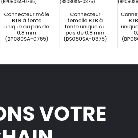
Connecteur mâle
Connecteur
Conne
BTB à fente
femelle BTB à
BTB
unique au pas de
fente unique au
unique
0,8 mm
pas de 0,8 mm
0
(BP080SA-0765)
(BS080SA-0375)
(BP08
ONS VOTRE
CHAIN