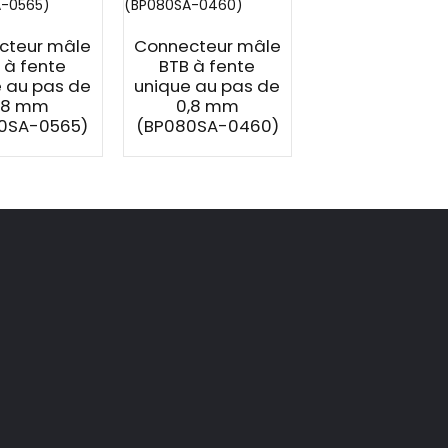
cteur mâle
Connecteur mâle
Connecteur
 à fente
BTB à fente
femelle BTB 
 au pas de
unique au pas de
fente unique 
,8 mm
0,8 mm
pas de 0,8 
0SA-0565)
(BP080SA-0460)
(BS080SA-078