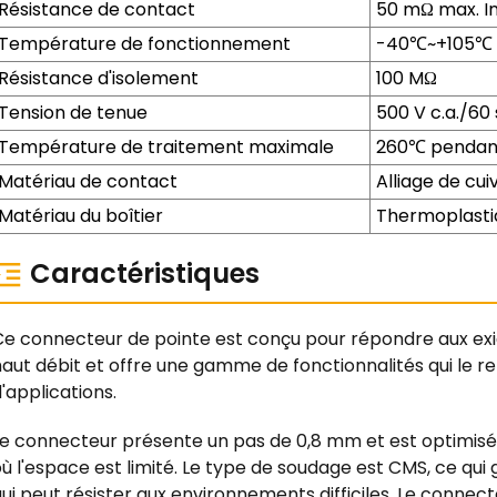
Résistance de contact
50 mΩ max. In
Température de fonctionnement
-40℃~+105℃
Résistance d'isolement
100 MΩ
Tension de tenue
500 V c.a./60 
Température de traitement maximale
260℃ pendant
Matériau de contact
Alliage de cui
Matériau du boîtier
Thermoplasti
Caractéristiques
Ce connecteur de pointe est conçu pour répondre aux ex
aut débit et offre une gamme de fonctionnalités qui le r
'applications.
Le connecteur présente un pas de 0,8 mm et est optimisé 
ù l'espace est limité. Le type de soudage est CMS, ce qui 
ui peut résister aux environnements difficiles. Le connect