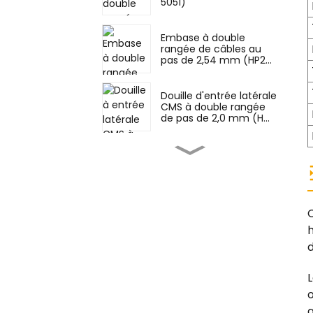
5051)
Embase à double
rangée de câbles au
pas de 2,54 mm (HP2...
Douille d'entrée latérale
CMS à double rangée
de pas de 2,0 mm (H...
Prise DIP double rangée
au pas de 2,0 mm
(HS200DB-0445)
Prise DIP double rangée
à pas de 2,0 mm
h
(HS200DB-4350)
d
Embase à broches à
angle droit à double
rangée de 2,0 mm
o
(HP200Q...
q