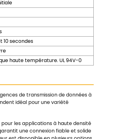
itiale
s
 10 secondes
vre
que haute température. UL 94V-0
igences de transmission de données à
endent idéal pour une variété
pour les applications à haute densité
garantit une connexion fiable et solide
eur est disponible en plusieurs options