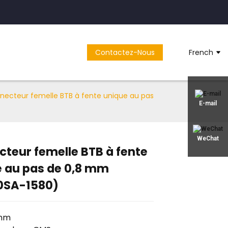
Contactez-Nous
French
necteur femelle BTB à fente unique au pas
E-mail
WeChat
teur femelle BTB à fente
 au pas de 0,8 mm
0SA-1580)
 mm