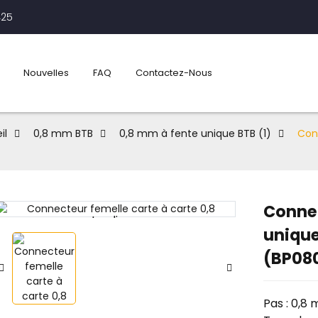
425
Nouvelles
FAQ
Contactez-Nous
il
0,8 mm BTB
0,8 mm à fente unique BTB (1)
Con
Connec
Loading...
Loading...
unique
(BP08
Pas : 0,8