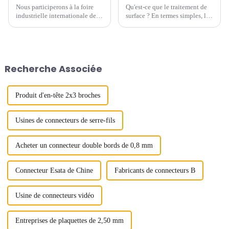
Nous participerons à la foire
Qu'est-ce que le traitement de
industrielle internationale de
surface ? En termes simples, le
Chine du Sud qui se tiendra du
traitement de surface consiste à
19 au 21 juin 2024. Vous serez
modifier la surface d’un objet
les bienvenus pour nous rendre
afin de lui conférer de
visite sur le stand B157 dans le
nouvelles propriétés.
hall n° 12 du centre de congrès
Recherche Associée
et d'expositions de Shenzhen...
Produit d'en-tête 2x3 broches
Usines de connecteurs de serre-fils
Acheter un connecteur double bords de 0,8 mm
Connecteur Esata de Chine
Fabricants de connecteurs B
Usine de connecteurs vidéo
Entreprises de plaquettes de 2,50 mm