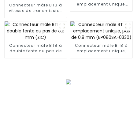
emplacement unique,
Connecteur mâle BTB à
pas de 0,5 mm (BS050SA
vitesse de transmission
- 0595)
élevée, pas de 0,5 mm
(BS050SC)
Connecteur mâle BTB à
Connecteur mâle BTB à
double fente au pas de
emplacement unique,
0,8 mm (ZIC)
pas de 0,8 mm
(BP080SA-0330)