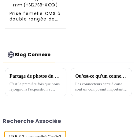
Prise femelle CMS à
double rangée de
1,27 mm (HS127SB-
XXXX)
Blog Connexe
Partage de photos du CEIT&ECPE au Vietnam
Qu'est-ce qu'un connecteur carte à carte ?
C'est la première fois que nous
Les connecteurs carte à carte
rejoignons l'exposition au
sont un composant important
Vietnam. La percée de notre
utilisé pour les connexions
activité au Vietnam.
internes des appareils
électroniques et jouent un rôle
essentiel sur le marché
électronique actuel. Les
Recherche Associée
connecteurs carte à carte sont
constitués...
USB 3.2 personnalisé Gen2x2