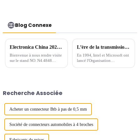
Blog Connexe
Electronica China 2024 : visitez-nous du 8 au 10 juillet !
L’ère de la transmission à grande vitesse arrive – USB 4.0
Bienvenue à nous rendre visite
En 1994, Intel et Microsoft ont
sur le stand NO. N4.4848
lancé l'Organisation
d'Electronica China qui se
internationale de
tiendra au SNIEC du 8 au 10
normalisation, appelée « USB-
juillet 2024.
IF ». L'organisation a élaboré
une série de spécifications et de
spécifications pour...
Recherche Associée
Acheter un connecteur Btb à pas de 0,5 mm
Société de connecteurs automobiles à 4 broches
Fabricants de prises