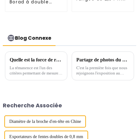
Borad à double
(HS254SB-0371)
rangée, pas de 2,54
mm (HP254DM-
2570)
Blog Connexe
Quelle est la force de rétention du connecteur
Partage de photos du CEIT&ECPE au Vietnam
La rémanence est l'un des
C'est la première fois que nous
critères permettant de mesurer
rejoignons l'exposition au
la fiabilité des connecteurs,
Vietnam. La percée de notre
mais quelle est la force de
activité au Vietnam.
rétention nécessaire ?
Recherche Associée
Diamètre de la broche d'en-tête en Chine
Exportateurs de fentes doubles de 0,8 mm