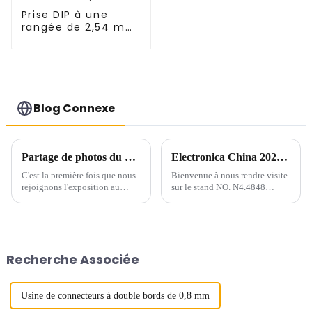
Prise DIP à une
rangée de 2,54 mm
(HS254DA-0710)
Blog Connexe
Partage de photos du CEIT&ECPE au Vietnam
Electronica China 2024 : visitez-nous du 8 au 10 juillet !
C'est la première fois que nous
Bienvenue à nous rendre visite
rejoignons l'exposition au
sur le stand NO. N4.4848
Vietnam. La percée de notre
d'Electronica China qui se
activité au Vietnam.
tiendra au SNIEC du 8 au 10
juillet 2024.
Recherche Associée
Usine de connecteurs à double bords de 0,8 mm