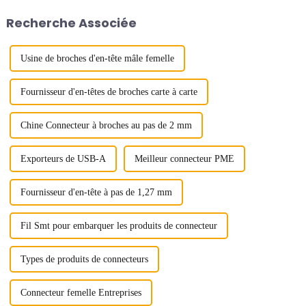
électronique actuel. Les
transmission de données à haut
Recherche Associée
connecteurs carte à carte sont
débit continue d'augmenter, les
constitués...
connecteurs...
Usine de broches d'en-tête mâle femelle
Fournisseur d'en-têtes de broches carte à carte
Chine Connecteur à broches au pas de 2 mm
Exporteurs de USB-A
Meilleur connecteur PME
Fournisseur d'en-tête à pas de 1,27 mm
Fil Smt pour embarquer les produits de connecteur
Types de produits de connecteurs
Connecteur femelle Entreprises