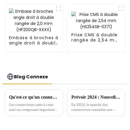
mm (HD302-061)
Prise CMS à double
Embase à broches à
rangée de 2,54 mm
angle droit à double
(HS254SB-0371)
rangée de 2,0 mm
(HP200QB-XXXX)
Blog Connexe
Qu'est-ce qu'un connecteur carte à carte ?
Prévoir 2024 : Nouvelle tendance du marché des connecteurs
Les connecteurs carte à carte
En 2024, le marché des
sont un composant important
connecteurs connaîtra une
utilisé pour les connexions
poussée de nouvelles
internes des appareils
tendances et technologies qui
électroniques et jouent un rôle
remodèleront l’industrie. Alors
essentiel sur le marché
que la demande de