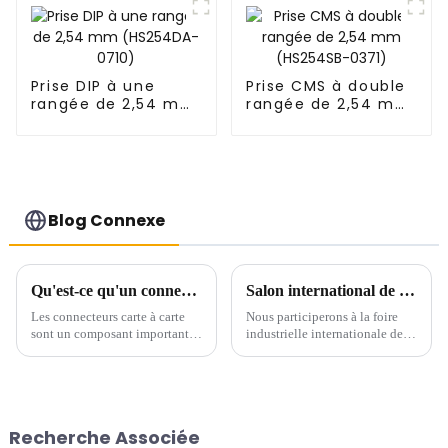
Prise DIP à une
Prise CMS à double
rangée de 2,54 mm
rangée de 2,54 mm
(HS254DA-0710)
(HS254SB-0371)
Blog Connexe
Qu'est-ce qu'un connecteur carte à carte ?
Salon international de l'industrie de Chine du Sud
Les connecteurs carte à carte
Nous participerons à la foire
sont un composant important
industrielle internationale de
utilisé pour les connexions
Chine du Sud qui se tiendra du
internes des appareils
19 au 21 juin 2024. Vous serez
électroniques et jouent un rôle
les bienvenus pour nous rendre
essentiel sur le marché
visite sur le stand B157 dans le
électronique actuel. Les
hall n° 12 du centre de congrès
Recherche Associée
connecteurs carte à carte sont
et d'expositions de Shenzhen...