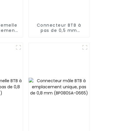
femelle
Connecteur BTB à
cement
pas de 0,5 mm
de 0,5
(BS050SD-0220)
SA -