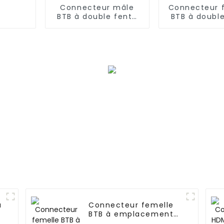
Connecteur mâle
Connecteur 
BTB à double fente
BTB à doubl
au pas de 0,8 mm
au pas de 
(ZIC)
(ZID)
à
Connecteur femelle
BTB à emplacement
,
unique, pas de 0,8