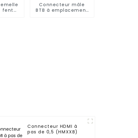
femelle
Connecteur mâle
e fente
BTB à emplacement
0,8 mm
unique, pas de 0,8
mm (BP080SA-0665)
Connecteur HDMI à
pas de 0,5 (HMXXB)