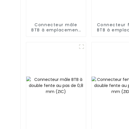
Connecteur mâle
Connecteur 
BTB à emplacement
BTB à empla
unique, pas de 0,5
unique, pas 
mm (BP050SA -
mm (BS050
0425)
0300)