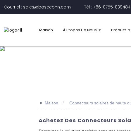
Courriel : sales@baseconn.com
Tél : +86-0755-83948
Maison
À Propos De Nous
Produits
>>
Maison
Connecteurs solaires de haute qu
Achetez Des Connecteurs Solai