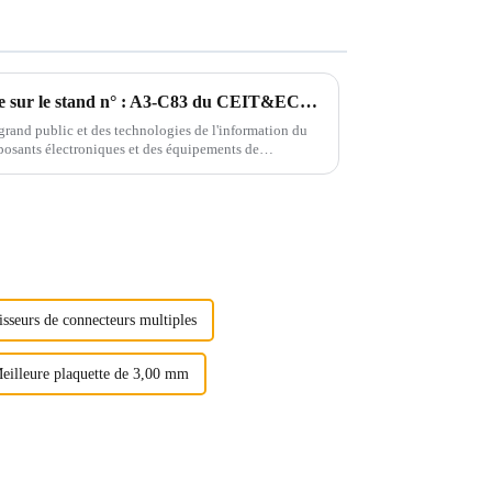
Bienvenue à nous rendre visite sur le stand n° : A3-C83 du CEIT&ECPE du 10 au 12 juillet à SKEXPO de Ho Chi Minh Ville du Vietnam
 grand public et des technologies de l'information du
posants électroniques et des équipements de
sseurs de connecteurs multiples
eilleure plaquette de 3,00 mm