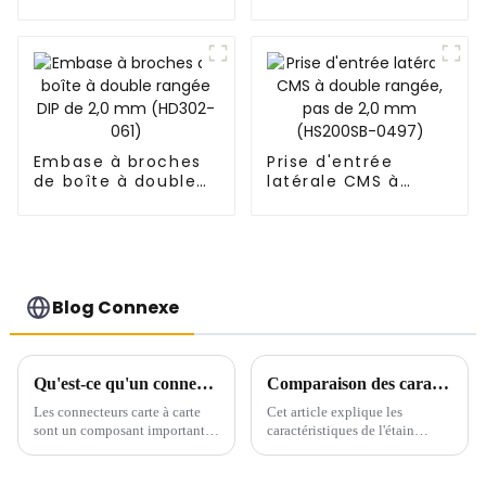
unique, pas de 0,8
mm (BS080SA-
0690)
Embase à broches
Prise d'entrée
de boîte à double
latérale CMS à
rangée DIP de 2,0
double rangée, pas
mm (HD302-061)
de 2,0 mm
(HS200SB-0497)
Blog Connexe
Qu'est-ce qu'un connecteur carte à carte ?
Comparaison des caractéristiques et application de l'étain brillant et de l'étain brumeux dans l'étamage
Les connecteurs carte à carte
Cet article explique les
sont un composant important
caractéristiques de l'étain
utilisé pour les connexions
brillant et de l'étain brumeux et
internes des appareils
l'application pratique de deux
électroniques et jouent un rôle
points de vue.