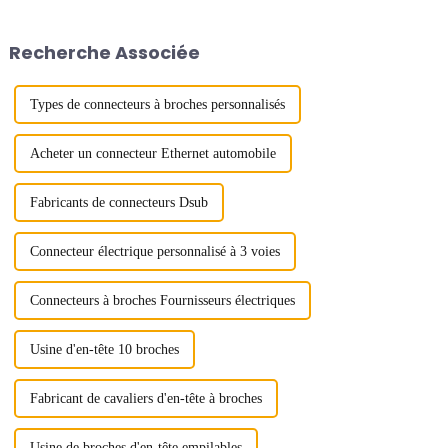
essentiel sur le marché
électronique actuel. Les
Recherche Associée
connecteurs carte à carte sont
constitués...
Types de connecteurs à broches personnalisés
Acheter un connecteur Ethernet automobile
Fabricants de connecteurs Dsub
Connecteur électrique personnalisé à 3 voies
Connecteurs à broches Fournisseurs électriques
Usine d'en-tête 10 broches
Fabricant de cavaliers d'en-tête à broches
Usine de broches d'en-tête empilables