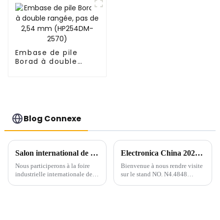
Embase de pile
Borad à double
rangée, pas de 2,54
mm (HP254DM-
2570)
Blog Connexe
Salon international de l'industrie de Chine du Sud
Electronica China 2024 : visitez-nous du 8 au 10 juillet !
Nous participerons à la foire
Bienvenue à nous rendre visite
industrielle internationale de
sur le stand NO. N4.4848
Chine du Sud qui se tiendra du
d'Electronica China qui se
19 au 21 juin 2024. Vous serez
tiendra au SNIEC du 8 au 10
les bienvenus pour nous rendre
juillet 2024.
visite sur le stand B157 dans le
hall n° 12 du centre de congrès