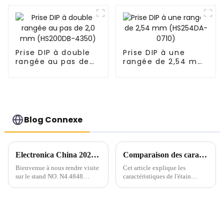
(HP200QB-XXXX)
Prise DIP à double
Prise DIP à une
rangée au pas de
rangée de 2,54 mm
2,0 mm (HS200DB-
(HS254DA-0710)
4350)
Blog Connexe
Electronica China 2024 : visitez-nous du 8 au 10 juillet !
Comparaison des caractéristiques et application de l'étain brillant et de l'étain brumeux dans l'étamage
Bienvenue à nous rendre visite
Cet article explique les
sur le stand NO. N4.4848
caractéristiques de l'étain
d'Electronica China qui se
brillant et de l'étain brumeux et
tiendra au SNIEC du 8 au 10
l'application pratique de deux
juillet 2024.
points de vue.