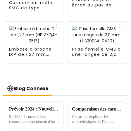
Connecteur mâle
Borad au pas de
SMC de type
1,27 mm (HB127SK-
vertical de 1,27 mm
1900)
de hauteur 9,85
mm
Embase à broche
Prise femelle CMS à
DIP de 1,27 mm
une rangée de 2,0
(HP127QA-9517)
mm (HS200SA-
0430)
Blog Connexe
Prévoir 2024 : Nouvelle tendance du marché des connecteurs
Comparaison des caractéristiques et application de l'étain brillant et de l'étain brumeux dans l'étamage
En 2024, le marché des
Cet article explique les
connecteurs sera témoin d’une
caractéristiques de l'étain
montée en puissance de
brillant et de l'étain brumeux et