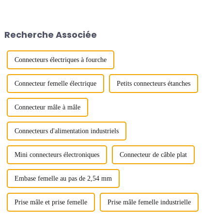
nouvelles tendances et
l'application pratique de deux
technologies qui remodèleront
points de vue.
l’industrie. Alors que la
demande de transmission de
Recherche Associée
données à haut débit continue
d'augmenter, les connecteurs...
Connecteurs électriques à fourche
Connecteur femelle électrique
Petits connecteurs étanches
Connecteur mâle à mâle
Connecteurs d'alimentation industriels
Mini connecteurs électroniques
Connecteur de câble plat
Embase femelle au pas de 2,54 mm
Prise mâle et prise femelle
Prise mâle femelle industrielle