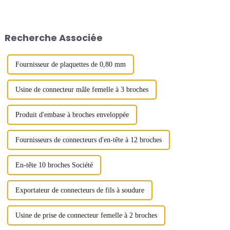
Exhibition & Convention
internes des appareils
Center du 28 au 30 août 2024.
électroniques et jouent un rôle
essentiel sur le marché
électronique actuel. Les
Recherche Associée
connecteurs carte à carte sont
constitués...
Fournisseur de plaquettes de 0,80 mm
Usine de connecteur mâle femelle à 3 broches
Produit d'embase à broches enveloppée
Fournisseurs de connecteurs d'en-tête à 12 broches
En-tête 10 broches Société
Exportateur de connecteurs de fils à soudure
Usine de prise de connecteur femelle à 2 broches