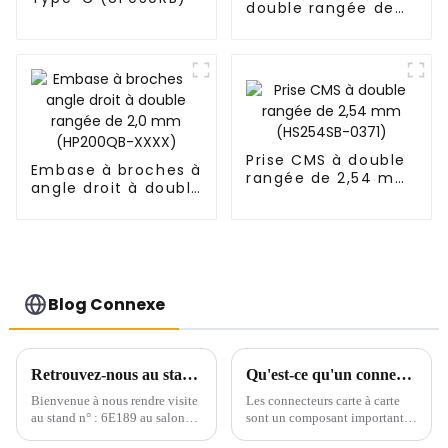
double rangée de
1,27 mm (HS127SB-
XXXX)
Prise CMS à double
Embase à broches à
rangée de 2,54 mm
angle droit à double
(HS254SB-0371)
rangée de 2,0 mm
(HP200QB-XXXX)
Blog Connexe
Retrouvez-nous au stand n° : 6E189 à l'ICH 2024 du 28 au 30 août 2024
Qu'est-ce qu'un connecteur carte à carte ?
Bienvenue à nous rendre visite
Les connecteurs carte à carte
au stand n° : 6E189 au salon
sont un composant important
ICH 2024 au Shenzhen World
utilisé pour les connexions