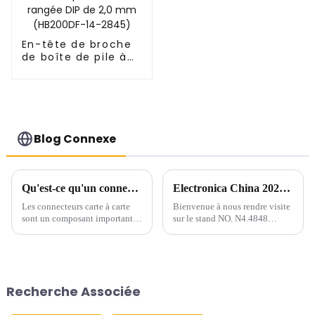
En-tête de broche
de boîte de pile à
double rangée DIP
de 2,0 mm
(HB200DF-14-2845)
Blog Connexe
Qu'est-ce qu'un connecteur carte à carte ?
Electronica China 2024 : visitez-nous du 8 au 10 juillet !
Les connecteurs carte à carte
Bienvenue à nous rendre visite
sont un composant important
sur le stand NO. N4.4848
utilisé pour les connexions
d'Electronica China qui se
internes des appareils
tiendra au SNIEC du 8 au 10
électroniques et jouent un rôle
juillet 2024.
essentiel sur le marché
électronique actuel. Les
Recherche Associée
connecteurs carte à carte sont
constitués...