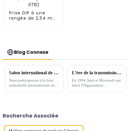
Prise DIP à une
rangée de 2,54 mm
(HS254DA-0710)
Blog Connexe
Salon international de l'industrie de Chine du Sud
L’ère de la transmission à grande vitesse arrive – USB 4.0
Nous participerons à la foire
En 1994, Intel et Microsoft ont
industrielle internationale de
lancé l'Organisation
Chine du Sud qui se tiendra du
internationale de
19 au 21 juin 2024. Vous serez
normalisation, appelée « USB-
les bienvenus pour nous rendre
IF ». L'organisation a élaboré
visite sur le stand B157 dans le
une série de spécifications et de
hall n° 12 du centre de congrès
spécifications pour...
Recherche Associée
et d'expositions de Shenzhen...
Meilleur connecteur de stockage d’énergie