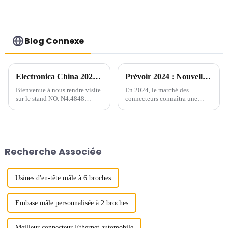
(HP200QB-XXXX)
Blog Connexe
Electronica China 2024 : visitez-nous du 8 au 10 juillet !
Prévoir 2024 : Nouvelle tendance du marché des connecteurs
Bienvenue à nous rendre visite
En 2024, le marché des
sur le stand NO. N4.4848
connecteurs connaîtra une
d'Electronica China qui se
poussée de nouvelles
tiendra au SNIEC du 8 au 10
tendances et technologies qui
juillet 2024.
remodèleront l’industrie. Alors
que la demande de
transmission de données à haut
Recherche Associée
débit continue d'augmenter, les
connecteurs...
Usines d'en-tête mâle à 6 broches
Embase mâle personnalisée à 2 broches
Meilleur connecteur Ethernet automobile