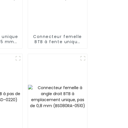
e unique
Connecteur femelle
0,5 mm
BTB à fente unique
uer le
au pas de 0,5 mm
 mâle
avec robinet
 0330)
(BS050SA - 0500 -
T)