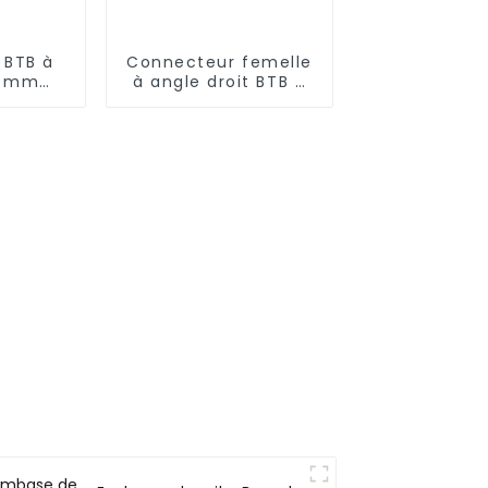
 BTB à
Connecteur femelle
5 mm
à angle droit BTB à
0220)
emplacement
unique, pas de 0,8
mm (BS080RA-0510)