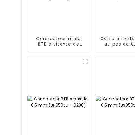
Connecteur mâle
Carte à fent
BTB à vitesse de
au pas de 
transmission élevée,
pour embarq
pas de 0,5 mm
connecteur
(BP050SC)
(BP050SA -