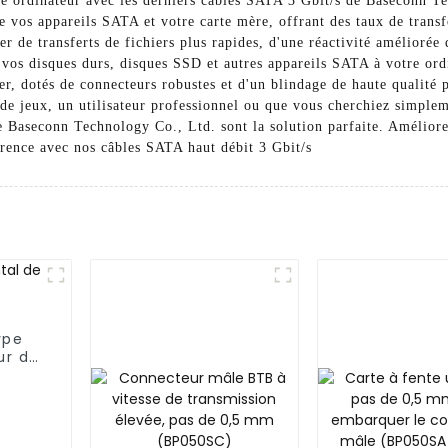
e ordinateur avec les derniers câbles SATA 3 Gbit/s de Baseconn Te
e vos appareils SATA et votre carte mère, offrant des taux de transf
r de transferts de fichiers plus rapides, d'une réactivité améliorée
 vos disques durs, disques SSD et autres appareils SATA à votre ordi
r, dotés de connecteurs robustes et d'un blindage de haute qualité p
de jeux, un utilisateur professionnel ou que vous cherchiez simple
e Baseconn Technology Co., Ltd. sont la solution parfaite. Amélior
érence avec nos câbles SATA haut débit 3 Gbit/s
ype
ur de