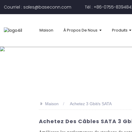
Courriel : sales@baseconn.com
Tél : +86-0755-83948
Maison
À Propos De Nous
Produits
>>
Maison
Achetez 3 Gbit/s SATA
Achetez Des Câbles SATA 3 Gb