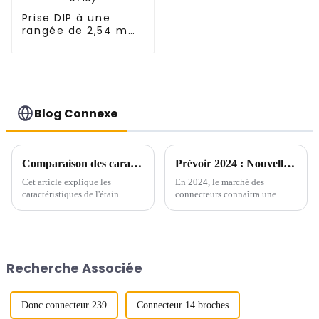
Prise DIP à une
rangée de 2,54 mm
(HS254DA-0710)
Blog Connexe
Comparaison des caractéristiques et application de l'étain brillant et de l'étain brumeux dans l'étamage
Prévoir 2024 : Nouvelle tendance du marché des connecteurs
Cet article explique les
En 2024, le marché des
caractéristiques de l'étain
connecteurs connaîtra une
brillant et de l'étain brumeux et
poussée de nouvelles
l'application pratique de deux
tendances et technologies qui
points de vue.
remodèleront l’industrie. Alors
que la demande de
transmission de données à haut
Recherche Associée
débit continue d'augmenter, les
connecteurs...
Donc connecteur 239
Connecteur 14 broches