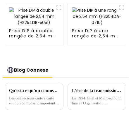
4350)
0445)
Prise DIP à double
Prise DIP à une
rangée de 2,54 mm
rangée de 2,54 mm
(HS254DB-5051)
(HS254DA-0710)
Blog Connexe
Qu'est-ce qu'un connecteur carte à carte ?
L’ère de la transmission à grande vitesse arrive – USB 4.0
Les connecteurs carte à carte
En 1994, Intel et Microsoft ont
sont un composant important
lancé l'Organisation
utilisé pour les connexions
internationale de
internes des appareils
normalisation, appelée « USB-
électroniques et jouent un rôle
IF ». L'organisation a élaboré
essentiel sur le marché
une série de spécifications et de
électronique actuel. Les
spécifications pour...