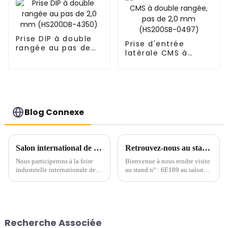
Prise DIP à double
Prise d'entrée
rangée au pas de
latérale CMS à
2,0 mm (HS200DB-
double rangée, pas
4350)
de 2,0 mm
(HS200SB-0497)
Blog Connexe
Salon international de l'industrie de Chine du Sud
Retrouvez-nous au stand n° : 6E189 à l'ICH 2024 du 28 au 30 août 2024
Nous participerons à la foire
Bienvenue à nous rendre visite
industrielle internationale de
au stand n° : 6E189 au salon
Chine du Sud qui se tiendra du
ICH 2024 au Shenzhen World
19 au 21 juin 2024. Vous serez
Exhibition & Convention
les bienvenus pour nous rendre
Center du 28 au 30 août 2024.
visite sur le stand B157 dans le
hall n° 12 du centre de congrès
Recherche Associée
et d'expositions de Shenzhen...