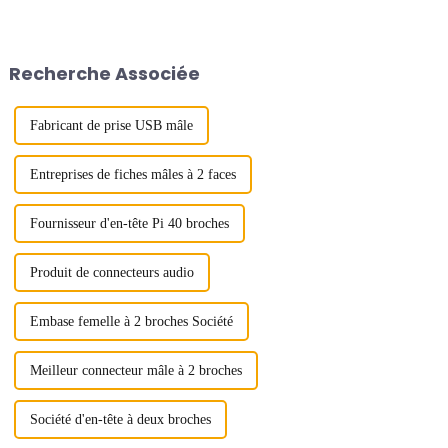
normalisation, appelée « USB-
mais quelle est la force de
IF ». L'organisation a élaboré
rétention nécessaire ?
une série de spécifications et de
spécifications pour...
Recherche Associée
Fabricant de prise USB mâle
Entreprises de fiches mâles à 2 faces
Fournisseur d'en-tête Pi 40 broches
Produit de connecteurs audio
Embase femelle à 2 broches Société
Meilleur connecteur mâle à 2 broches
Société d'en-tête à deux broches