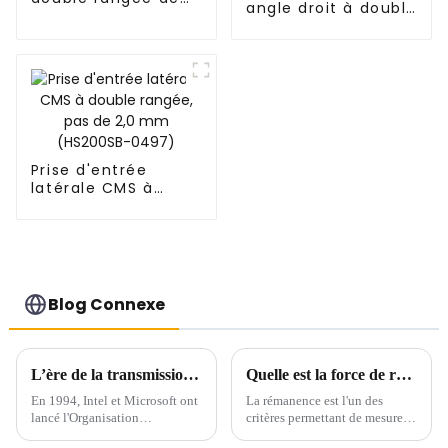
angle droit à double
1,27 mm (HS127SB-
rangée de 2,0 mm
XXXX)
(HP200QB-XXXX)
Prise d'entrée
latérale CMS à
double rangée, pas
de 2,0 mm
(HS200SB-0497)
Blog Connexe
L’ère de la transmission à grande vitesse arrive – USB 4.0
Quelle est la force de rétention du connecteur
En 1994, Intel et Microsoft ont
La rémanence est l'un des
lancé l'Organisation
critères permettant de mesurer
internationale de
la fiabilité des connecteurs,