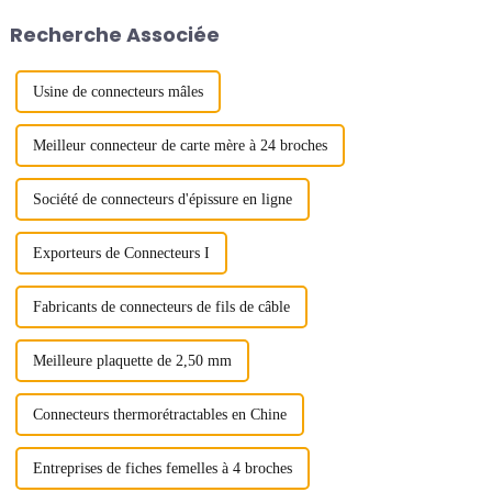
hall n° 12 du centre de congrès
demande de transmission de
Recherche Associée
et d'expositions de Shenzhen...
données à haut débit continue
d'augmenter, les connecteurs...
Usine de connecteurs mâles
Meilleur connecteur de carte mère à 24 broches
Société de connecteurs d'épissure en ligne
Exporteurs de Connecteurs I
Fabricants de connecteurs de fils de câble
Meilleure plaquette de 2,50 mm
Connecteurs thermorétractables en Chine
Entreprises de fiches femelles à 4 broches