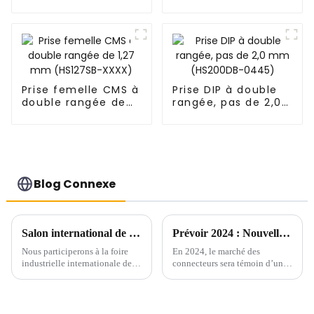
(DPXXA)
Prise femelle CMS à
Prise DIP à double
double rangée de
rangée, pas de 2,0
1,27 mm (HS127SB-
mm (HS200DB-
XXXX)
0445)
Blog Connexe
Salon international de l'industrie de Chine du Sud
Prévoir 2024 : Nouvelle tendance du marché des connecteurs
Nous participerons à la foire
En 2024, le marché des
industrielle internationale de
connecteurs sera témoin d’une
Chine du Sud qui se tiendra du
montée en puissance de
19 au 21 juin 2024. Vous serez
nouvelles tendances et
les bienvenus pour nous rendre
technologies qui remodèleront
visite sur le stand B157 dans le
l’industrie. Alors que la