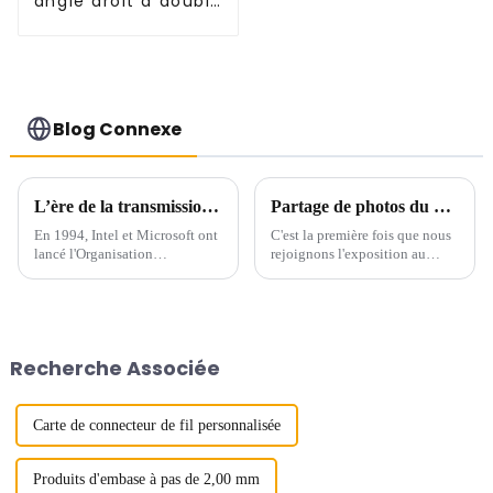
angle droit à double
rangée de 2,0 mm
(HP200QB-XXXX)
Blog Connexe
L’ère de la transmission à grande vitesse arrive – USB 4.0
Partage de photos du CEIT&ECPE au Vietnam
En 1994, Intel et Microsoft ont
C'est la première fois que nous
lancé l'Organisation
rejoignons l'exposition au
internationale de
Vietnam. La percée de notre
normalisation, appelée « USB-
activité au Vietnam.
IF ». L'organisation a élaboré
une série de spécifications et de
spécifications pour...
Recherche Associée
Carte de connecteur de fil personnalisée
Produits d'embase à pas de 2,00 mm