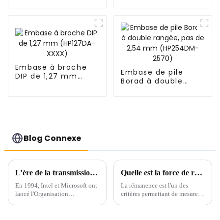
unique, pas de 0,8
mm (BS080SA-
0690)
Embase à broche
Embase de pile
DIP de 1,27 mm
Borad à double
(HP127DA-XXXX)
rangée, pas de 2,54
mm (HP254DM-
2570)
Blog Connexe
L’ère de la transmission à grande vitesse arrive – USB 4.0
Quelle est la force de rétention du connecteur
En 1994, Intel et Microsoft ont
La rémanence est l'un des
lancé l'Organisation
critères permettant de mesurer
internationale de
la fiabilité des connecteurs,
normalisation, appelée « USB-
mais quelle est la force de
IF ». L'organisation a élaboré
rétention nécessaire ?