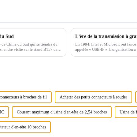
 du Sud
L’ère de la transmission à gra
le de Chine du Sud qui se tiendra du
En 1994, Intel et Microsoft ont lancé
 rendre visite sur le stand B157 dans
appelée « USB-IF ». L'organisation a é
Shenzhen...
pour...
connecteurs à broches de fil
Acheter des petits connecteurs à souder
MC
Courant maximum d'usine d'en-tête de 2,54 broches
Usine de 
tateur d'en-tête 10 broches