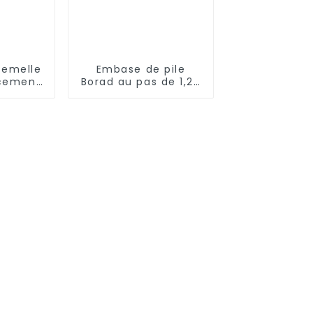
femelle
Embase de pile
cement
Borad au pas de 1,27
de 0,8
mm (HB127SL-2300)
A-0540)