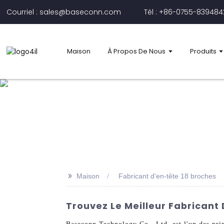
Courriel : sales@baseconn.com
Tél : +86-0755-83948
Maison
À Propos De Nous
Produits
>>
Maison
Fabricant d'en-tête 18 broches
Trouvez Le Meilleur Fabricant