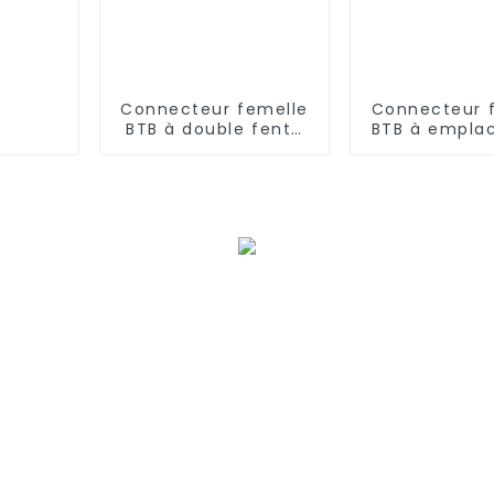
Connecteur femelle
Connecteur 
BTB à double fente
BTB à empla
au pas de 0,8 mm
unique, pas 
(ZID)
mm (BS080S