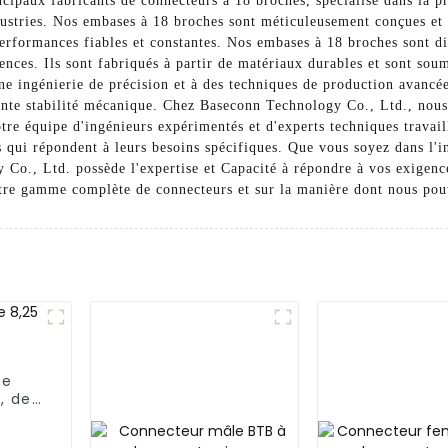
cipaux fabricants de connecteurs à 18 broches, spécialisé dans la 
ndustries. Nos embases à 18 broches sont méticuleusement conçues e
s performances fiables et constantes. Nos embases à 18 broches sont d
ences. Ils sont fabriqués à partir de matériaux durables et sont soum
 une ingénierie de précision et à des techniques de production avanc
lente stabilité mécanique. Chez Baseconn Technology Co., Ltd., nous
tre équipe d'ingénieurs expérimentés et d'experts techniques travail
 qui répondent à leurs besoins spécifiques. Que vous soyez dans l'in
Co., Ltd. possède l'expertise et Capacité à répondre à vos exigenc
otre gamme complète de connecteurs et sur la manière dont nous pouv
pe
, de