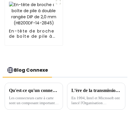
En-tête de broche
de boîte de pile à
double rangée DIP
de 2,0 mm
(HB200DF-14-2845)
Blog Connexe
Qu'est-ce qu'un connecteur carte à carte ?
L’ère de la transmission à grande vitesse arrive – USB 4.0
Les connecteurs carte à carte
En 1994, Intel et Microsoft ont
sont un composant important
lancé l'Organisation
utilisé pour les connexions
internationale de
internes des appareils
normalisation, appelée « USB-
électroniques et jouent un rôle
IF ». L'organisation a élaboré
essentiel sur le marché
une série de spécifications et de
électronique actuel. Les
spécifications pour...