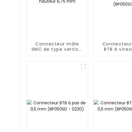
Connecteur mâle
Connecteur
SMC de type vertical
BTB à vites
de 1,27 mm de
transmission
hauteur 6,75 mm
pas de 0,
(BP050S