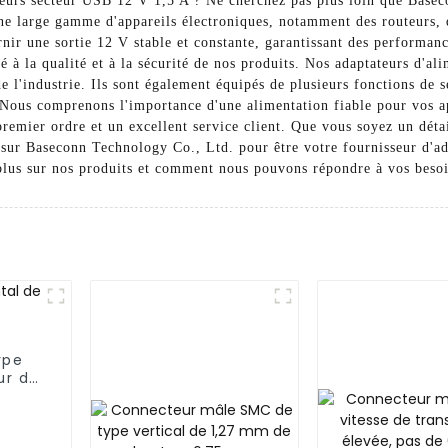
teurs secteur USB 12 V 1,5 A ? Ne cherchez pas plus loin que Base
une large gamme d'appareils électroniques, notamment des routeurs, 
nir une sortie 12 V stable et constante, garantissant des performan
é à la qualité et à la sécurité de nos produits. Nos adaptateurs d'
 l'industrie. Ils sont également équipés de plusieurs fonctions de s
. Nous comprenons l'importance d'une alimentation fiable pour vos ap
remier ordre et un excellent service client. Que vous soyez un détai
 sur Baseconn Technology Co., Ltd. pour être votre fournisseur d'a
plus sur nos produits et comment nous pouvons répondre à vos besoi
ype
ur de