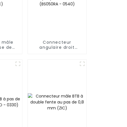
 mâle
Connecteur
se de
angulaire droit
 élevée,
femelle BTB à
5 mm
emplacement
C)
unique, pas de 0,5
mm (BS050RA -
0540)