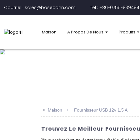
Courriel : sales@baseconn.com
Tél : +86-0755-83948
Maison
À Propos De Nous
Produits
>>
Maison
Fournisseur USB 12v 1,5 A
Trouvez Le Meilleur Fournisseu