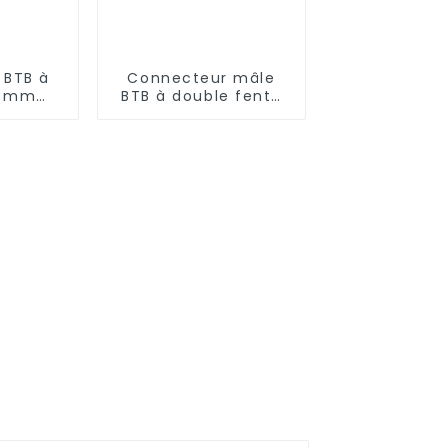
 BTB à
Connecteur mâle
5 mm
BTB à double fente
 0330)
au pas de 0,8 mm
(ZIC)