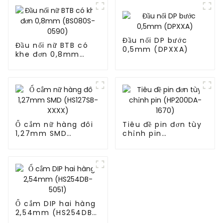
Đầu nối DP bước
Đầu nối nữ BTB có
0,5mm (DPXXA)
khe đơn 0,8mm
(BS080S-0590)
Ổ cắm nữ hàng đôi
Tiêu đề pin đơn tùy
1,27mm SMD
chỉnh pin
(HS127SB-XXXX)
(HP200DA-1670)
Ổ cắm DIP hai hàng
2,54mm (HS254DB-
5051)