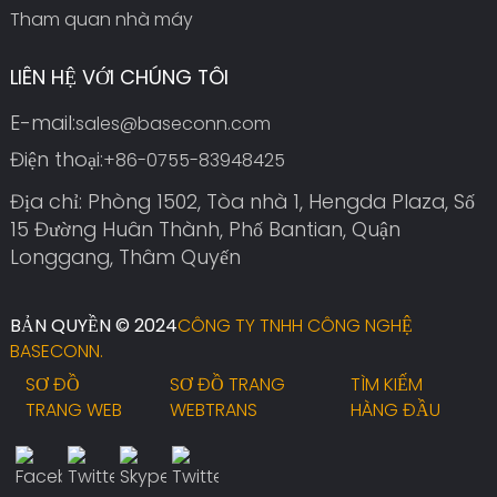
Tham quan nhà máy
LIÊN HỆ VỚI CHÚNG TÔI
E-mail:
sales@baseconn.com
Điện thoại:
+86-0755-83948425
Địa chỉ: Phòng 1502, Tòa nhà 1, Hengda Plaza, Số
15 Đường Huân Thành, Phố Bantian, Quận
Longgang, Thâm Quyến
BẢN QUYỀN © 2024
CÔNG TY TNHH CÔNG NGHỆ
BASECONN.
SƠ ĐỒ
SƠ ĐỒ TRANG
TÌM KIẾM
TRANG WEB
WEBTRANS
HÀNG ĐẦU