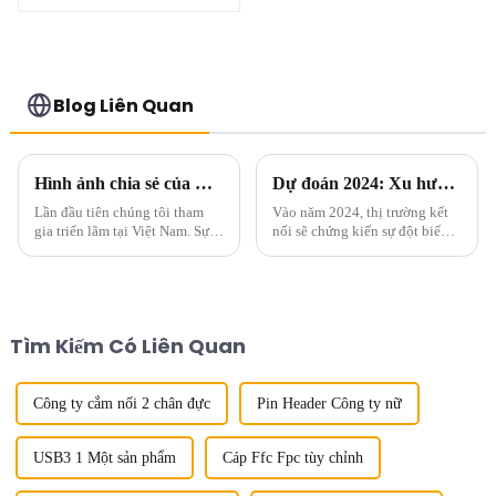
Blog Liên Quan
Hình ảnh chia sẻ của CEIT&ECPE tại Việt Nam
Dự đoán 2024: Xu hướng mới của thị trường đầu nối
Lần đầu tiên chúng tôi tham
Vào năm 2024, thị trường kết
gia triển lãm tại Việt Nam. Sự
nối sẽ chứng kiến ​​​​sự đột biến
đột phá trong kinh doanh của
của các xu hướng và công nghệ
chúng tôi tại Việt Nam.
mới đang định hình lại ngành.
Khi nhu cầu truyền dữ liệu tốc
độ cao tiếp tục tăng, các đầu
nối ...
Tìm Kiếm Có Liên Quan
Công ty cắm nối 2 chân đực
Pin Header Công ty nữ
USB3 1 Một sản phẩm
Cáp Ffc Fpc tùy chỉnh