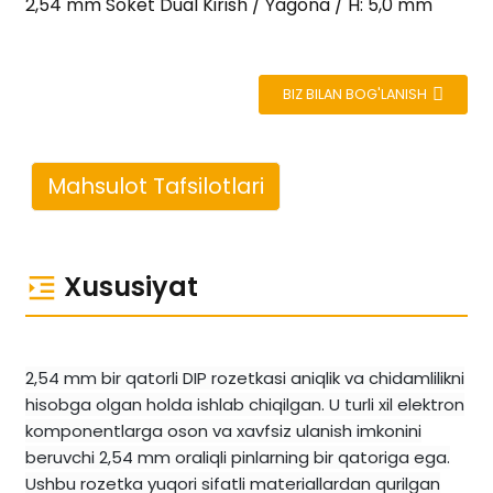
2,54 mm Soket Dual Kirish / Yagona / H: 5,0 mm
BIZ BILAN BOG'LANISH
Mahsulot Tafsilotlari
Xususiyat
2,54 mm bir qatorli DIP rozetkasi aniqlik va chidamlilikni
hisobga olgan holda ishlab chiqilgan. U turli xil elektron
komponentlarga oson va xavfsiz ulanish imkonini
beruvchi 2,54 mm oraliqli pinlarning bir qatoriga ega.
Ushbu rozetka yuqori sifatli materiallardan qurilgan