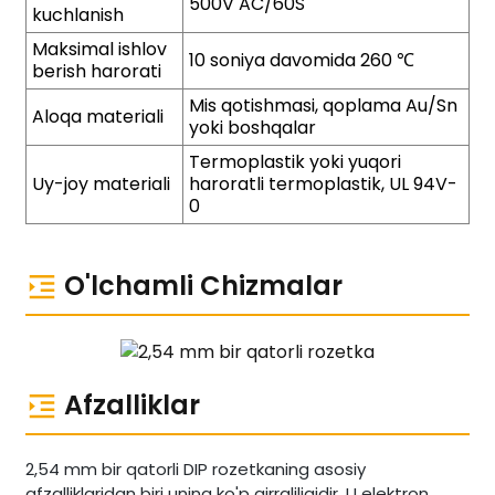
500V AC/60S
kuchlanish
Maksimal ishlov
10 soniya davomida 260 ℃
berish harorati
Mis qotishmasi, qoplama Au/Sn
Aloqa materiali
yoki boshqalar
Termoplastik yoki yuqori
Uy-joy materiali
haroratli termoplastik, UL 94V-
0
O'lchamli Chizmalar
Afzalliklar
2,54 mm bir qatorli DIP rozetkaning asosiy
afzalliklaridan biri uning ko'p qirraliligidir. U elektron