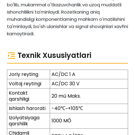
bo'lib, mukammal o'tkazuvchanlik va uzoq muddatli
ishonchlilikni ta'minlaydi. Rozetkaning aniq
muhandisligi komponentlarning mahkam o'rnatilishini
ta'minlaydi, bo'sh ulanishlar va signal shovqinlari xavfini
kamaytiradi.
Texnik Xususiyatlari
Joriy reyting
AC/DC 1 A
Voltaj reytingi
AC/DC 30 V
Kontakt
20 mũ Maks.
qarshiligi
Ishlash harorati
-40℃~+105℃
Izolyatsiyaga
1000 MŌ
qarshilik
Chidamli