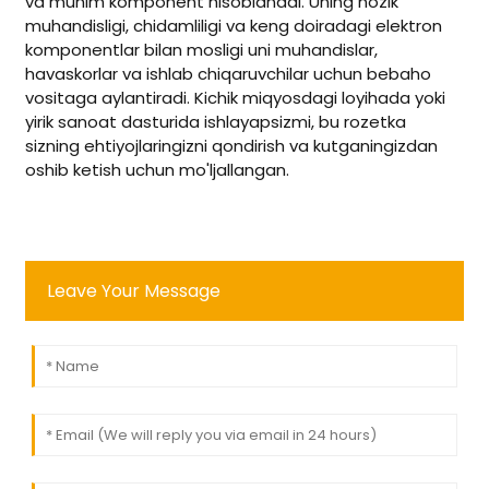
va muhim komponent hisoblanadi. Uning nozik
muhandisligi, chidamliligi va keng doiradagi elektron
komponentlar bilan mosligi uni muhandislar,
havaskorlar va ishlab chiqaruvchilar uchun bebaho
vositaga aylantiradi. Kichik miqyosdagi loyihada yoki
yirik sanoat dasturida ishlayapsizmi, bu rozetka
sizning ehtiyojlaringizni qondirish va kutganingizdan
oshib ketish uchun mo'ljallangan.
Leave Your Message