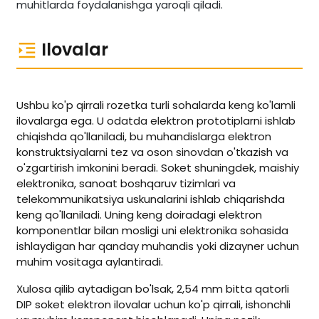
muhitlarda foydalanishga yaroqli qiladi.
Ilovalar
Ushbu ko'p qirrali rozetka turli sohalarda keng ko'lamli
ilovalarga ega. U odatda elektron prototiplarni ishlab
chiqishda qo'llaniladi, bu muhandislarga elektron
konstruktsiyalarni tez va oson sinovdan o'tkazish va
o'zgartirish imkonini beradi. Soket shuningdek, maishiy
elektronika, sanoat boshqaruv tizimlari va
telekommunikatsiya uskunalarini ishlab chiqarishda
keng qo'llaniladi. Uning keng doiradagi elektron
komponentlar bilan mosligi uni elektronika sohasida
ishlaydigan har qanday muhandis yoki dizayner uchun
muhim vositaga aylantiradi.
Xulosa qilib aytadigan bo'lsak, 2,54 mm bitta qatorli
DIP soket elektron ilovalar uchun ko'p qirrali, ishonchli