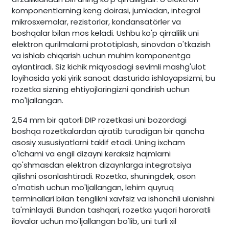
komponentlarning keng doirasi, jumladan, integral
mikrosxemalar, rezistorlar, kondansatörler va
boshqalar bilan mos keladi. Ushbu ko'p qirralilik uni
elektron qurilmalarni prototiplash, sinovdan o'tkazish
va ishlab chiqarish uchun muhim komponentga
aylantiradi. Siz kichik miqyosdagi sevimli mashg'ulot
loyihasida yoki yirik sanoat dasturida ishlayapsizmi, bu
rozetka sizning ehtiyojlaringizni qondirish uchun
mo'ljallangan.
2,54 mm bir qatorli DIP rozetkasi uni bozordagi
boshqa rozetkalardan ajratib turadigan bir qancha
asosiy xususiyatlarni taklif etadi. Uning ixcham
o'lchami va engil dizayni keraksiz hajmlarni
qo'shmasdan elektron dizaynlarga integratsiya
qilishni osonlashtiradi. Rozetka, shuningdek, oson
o'rnatish uchun mo'ljallangan, lehim quyruq
terminallari bilan tenglikni xavfsiz va ishonchli ulanishni
ta'minlaydi. Bundan tashqari, rozetka yuqori haroratli
ilovalar uchun mo'ljallangan bo'lib, uni turli xil