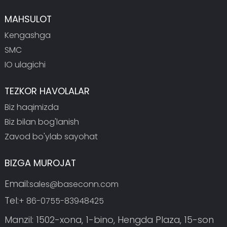
MAHSULOT
Kengashga
SMC
IO ulagichi
TEZKOR HAVOLALAR
Biz haqimizda
Biz bilan bog'lanish
Zavod bo'ylab sayohat
BIZGA MUROJAT
Email:
sales@baseconn.com
Tel:
+ 86-0755-83948425
Manzil: 1502-xona, 1-bino, Hengda Plaza, 15-son