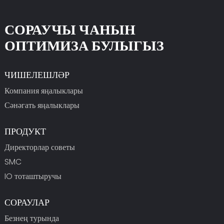
СОРАУЧЫ ЧАНЫН
ОПТИМИЗА БУЛЫГЫЗ
ЧИШЕЛЕШЛӘР
Компания яңалыклары
Сәнәгать яңалыклары
ПРОДУКТ
Директорлар советы
SMC
IO тоташтыручы
СОРАУЛАР
Безнең турында