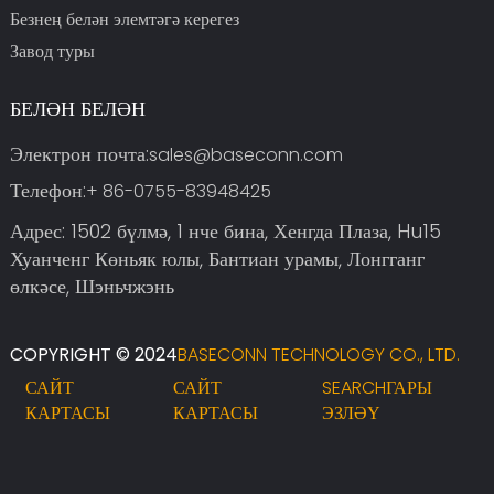
Безнең белән элемтәгә керегез
Завод туры
БЕЛӘН БЕЛӘН
Электрон почта:
sales@baseconn.com
Телефон:
+ 86-0755-83948425
Адрес: 1502 бүлмә, 1 нче бина, Хенгда Плаза, Hu15
Хуанченг Көньяк юлы, Бантиан урамы, Лонгганг
өлкәсе, Шэньчжэнь
COPYRIGHT © 2024
BASECONN TECHNOLOGY CO., LTD.
САЙТ
САЙТ
SEARCHГАРЫ
КАРТАСЫ
КАРТАСЫ
ЭЗЛӘҮ