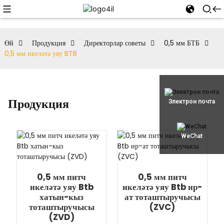
Өй
Продукция
Директорлар советы
0,5 мм БТБ
0,5 мм икеләтә уяу BTB
Продукция
Электрон почта
WeChat
0,5 мм питч
0,5 мм питч
икеләтә уяу Btb
икеләтә уяу Btb ир-
хатын-кыз
ат тоташтыручысы
тоташтыручысы
(ZVC)
(ZVD)