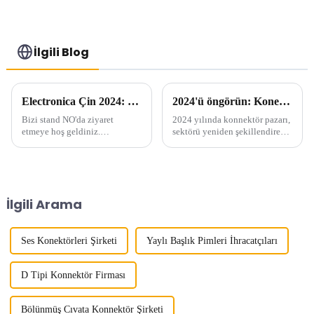
İlgili Blog
Electronica Çin 2024: 8-10 Temmuz'da Bizi Ziyaret Edin!
2024'ü öngörün: Konektör pazarının yeni trendi
Bizi stand NO'da ziyaret
2024 yılında konnektör pazarı,
etmeye hoş geldiniz.
sektörü yeniden şekillendiren
Electronica China N4.4848, 8 -
yeni trend ve teknolojilerde
10 Temmuz 2024 tarihleri ​​
artışa tanık olacak. Yüksek
arasında SNIEC'te
hızlı veri aktarımına olan talep
düzenlenecek.
artmaya devam ettikçe
konektörler ...
İlgili Arama
Ses Konektörleri Şirketi
Yaylı Başlık Pimleri İhracatçıları
D Tipi Konnektör Firması
Bölünmüş Cıvata Konnektör Şirketi