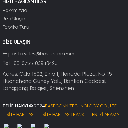
HIZLI BAĞLANTILAR
Hakkımızda
Bize Ulaşın
Fabrika Turu
BİZE ULAŞIN
E-posta:
sales@baseconn.com
Tel:
+86-0755-83948425
Adres: Oda 1502, Bina 1, Hengda Plaza, No. 15
Huancheng Güney Yolu, Bantian Caddesi,
Longgang Bölgesi, Shenzhen
TELIF HAKKI © 2024
BASECONN TECHNOLOGY CO., LTD.
SITE HARITASI
SITE HARITASITRANS
EN İYI ARAMA