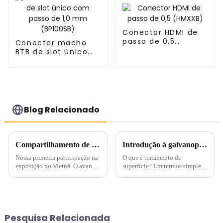
Conector HDMI de
passo de 0,5
Conector macho
(HMXXB)
BTB de slot único
com passo de 1,0
mm (BP100SB)
Blog Relacionado
Compartilhamento de fotos do CEIT&ECPE no Vietnã
Introdução à galvanoplastia
Nossa primeira participação na
O que é tratamento de
exposição no Vietnã. O avanço
superfície? Em termos simples,
do nosso negócio no Vietnã.
o tratamento de superfície
refere-se à alteração da
superfície de um objeto de
modo a dar-lhe novas
propriedades.
Pesquisa Relacionada