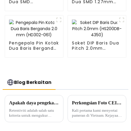
Dua SMD
Dua SMD 1.27mm
1.27mm(HP127SB-
(HS127SB-XXXX)
XXXX)
Pengepala Pin Kotak
Soket DIP Baris Dua
Dua Baris Berganda
Pitch 2.0mm
2.0 mm (HD302-
(HS200DB-4350)
061)
Blog Berkaitan
Apakah daya pengekalan penyambung
Perkongsian Foto CEIT&ECPE di Vietnam
Retentiviti adalah salah satu
Kali pertama kami menyertai
kriteria untuk mengukur
pameran di Vietnam. Kejayaan
kebolehpercayaan
perniagaan kami di Vietnam.
penyambung, tetapi apakah
daya pengekalan yang