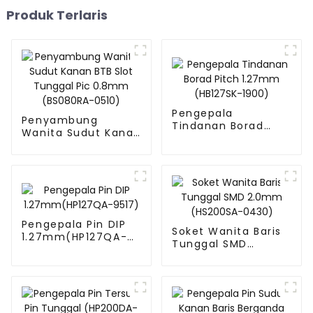
Produk Terlaris
Pengepala
Penyambung
Tindanan Borad
Wanita Sudut Kanan
Pitch 1.27mm
BTB Slot Tunggal Pic
(HB127SK-1900)
0.8mm (BS080RA-
0510)
Pengepala Pin DIP
Soket Wanita Baris
1.27mm(HP127QA-
Tunggal SMD
9517)
2.0mm (HS200SA-
0430)