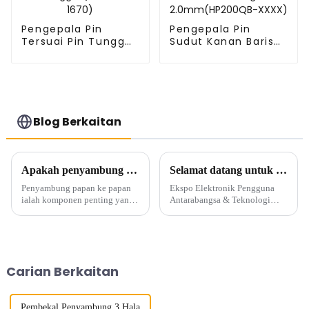
Pengepala Pin
Pengepala Pin
Tersuai Pin Tunggal
Sudut Kanan Baris
(HP200DA-1670)
Berganda
2.0mm(HP200QB-
XXXX)
Blog Berkaitan
Apakah penyambung papan ke papan?
Selamat datang untuk melawat kami di Booth No.: A3-C83 CEIT&ECPE dari 10 -12 Julai di SKEXPO Kota Ho Chi Minh Vietnam
Penyambung papan ke papan
Ekspo Elektronik Pengguna
ialah komponen penting yang
Antarabangsa & Teknologi
digunakan untuk sambungan
Maklumat Vietnam Ekspo
dalaman dalam peranti
Komponen Elektronik &
elektronik, dan ia memainkan
Peralatan Pengeluaran
peranan penting dalam pasaran
Antarabangsa Vietnam...
elektronik hari ini.
Carian Berkaitan
Penyambung papan ke papan
terdiri...
Pembekal Penyambung 3 Hala