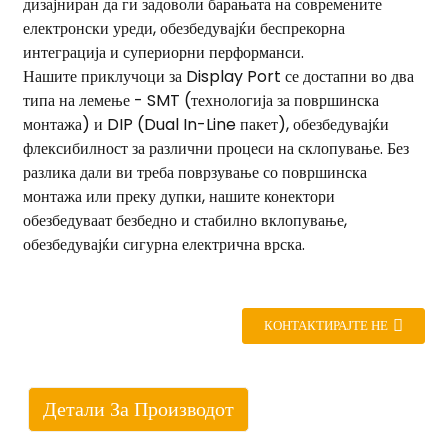
дизајниран да ги задоволи барањата на современите
електронски уреди, обезбедувајќи беспрекорна
интеграција и супериорни перформанси.
Нашите приклучоци за Display Port се достапни во два
типа на лемење - SMT (технологија за површинска
монтажа) и DIP (Dual In-Line пакет), обезбедувајќи
флексибилност за различни процеси на склопување. Без
разлика дали ви треба поврзување со површинска
монтажа или преку дупки, нашите конектори
обезбедуваат безбедно и стабилно вклопување,
обезбедувајќи сигурна електрична врска.
КОНТАКТИРАЈТЕ НЕ
Детали За Производот