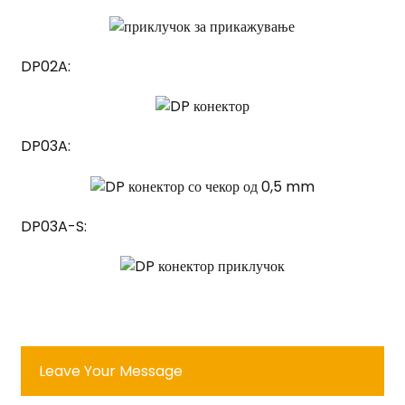
DP02A:
DP03A:
DP03A-S:
Leave Your Message