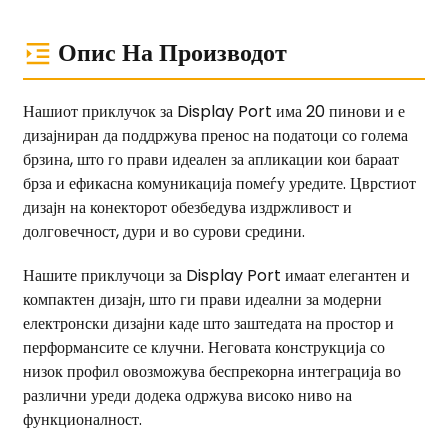
Опис На Производот
Нашиот приклучок за Display Port има 20 пинови и е
дизајниран да поддржува пренос на податоци со голема
брзина, што го прави идеален за апликации кои бараат
брза и ефикасна комуникација помеѓу уредите. Цврстиот
дизајн на конекторот обезбедува издржливост и
долговечност, дури и во сурови средини.
Нашите приклучоци за Display Port имаат елегантен и
компактен дизајн, што ги прави идеални за модерни
електронски дизајни каде што заштедата на простор и
перформансите се клучни. Неговата конструкција со
низок профил овозможува беспрекорна интеграција во
различни уреди додека одржува високо ниво на
функционалност.