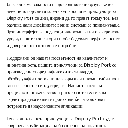
Ја разбираме важноста на доверливото поврзување во
денешниот брз дигитален свет, а нашите приклучоци за
Display Port се дизајнирани да го прават токму тоа. Без
разлика дали дизајнирате врвни системи за прикажување,
брзи интерфејси за податоци или компактни електронски
уреди, нашите конектори ги обезбедуваат перформансите
и доверливоста што ви се потребни.
Поддржани од нашата посветеност на квалитетот и
иновативноста, нашите приклучоци за Display Port се
произведени според највисоките стандарди,
обезбедувајќи постојани перформанси и компатибилност
во согласност со индустријата. Нашиот фокус на
прецизното инженерство и ригорозното тестирање
гарантира дека нашите производи ќе ги задоволат
потребите на најсложените апликации.
Генерално, нашите приклучоци за Display Port нудат
совршена комбинација на брз пренос на податоци,