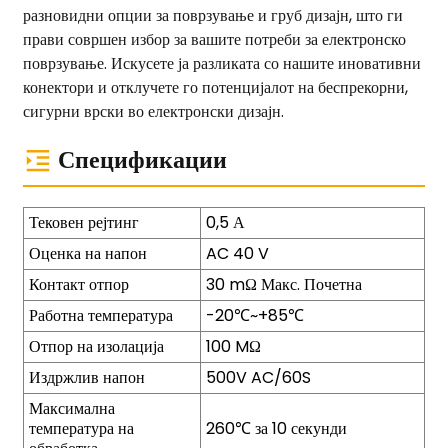
разновидни опции за поврзување и груб дизајн, што ги
прави совршен избор за вашите потреби за електронско
поврзување. Искусете ја разликата со нашите иновативни
конектори и отклучете го потенцијалот на беспрекорни,
сигурни врски во електронски дизајн.
Спецификации
Тековен рејтинг
0,5 А
Оценка на напон
AC 40 V
Контакт отпор
30 mΩ Макс. Почетна
Работна температура
-20℃~+85℃
Отпор на изолација
100 MΩ
Издржлив напон
500V AC/60S
Максимална
температура на
260℃ за 10 секунди