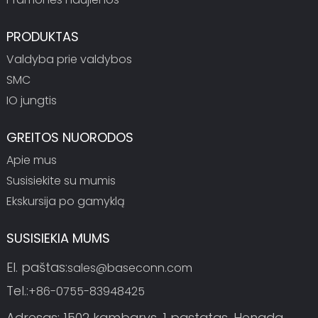
PRODUKTAS
Valdyba prie valdybos
SMC
IO jungtis
GREITOS NUORODOS
Apie mus
Susisiekite su mumis
Ekskursija po gamyklą
SUSISIEKIA MUMS
El. paštas:
sales@baseconn.com
Tel.:
+86-0755-83948425
Adresas: 1502 kambarys, 1 pastatas, Hengda