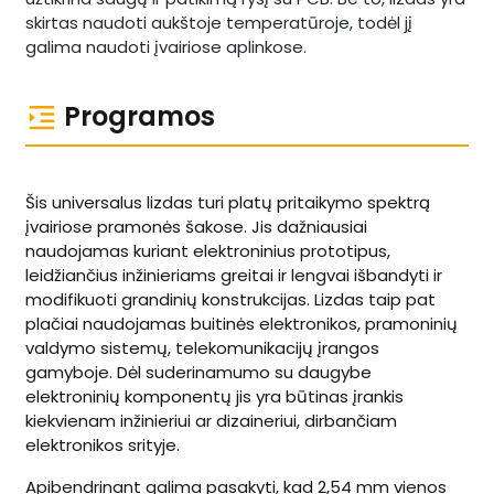
skirtas naudoti aukštoje temperatūroje, todėl jį
galima naudoti įvairiose aplinkose.
Programos
Šis universalus lizdas turi platų pritaikymo spektrą
įvairiose pramonės šakose. Jis dažniausiai
naudojamas kuriant elektroninius prototipus,
leidžiančius inžinieriams greitai ir lengvai išbandyti ir
modifikuoti grandinių konstrukcijas. Lizdas taip pat
plačiai naudojamas buitinės elektronikos, pramoninių
valdymo sistemų, telekomunikacijų įrangos
gamyboje. Dėl suderinamumo su daugybe
elektroninių komponentų jis yra būtinas įrankis
kiekvienam inžinieriui ar dizaineriui, dirbančiam
elektronikos srityje.
Apibendrinant galima pasakyti, kad 2,54 mm vienos