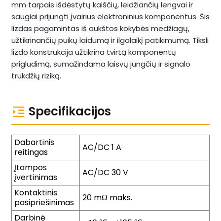
mm tarpais išdėstytų kaiščių, leidžiančių lengvai ir
saugiai prijungti įvairius elektroninius komponentus. Šis
lizdas pagamintas iš aukštos kokybės medžiagų,
užtikrinančių puikų laidumą ir ilgalaikį patikimumą. Tiksli
lizdo konstrukcija užtikrina tvirtą komponentų
prigludimą, sumažindama laisvų jungčių ir signalo
trukdžių riziką.
Specifikacijos
Dabartinis
AC/DC 1 A
reitingas
Įtampos
AC/DC 30 V
įvertinimas
Kontaktinis
20 mΩ maks.
pasipriešinimas
Darbinė