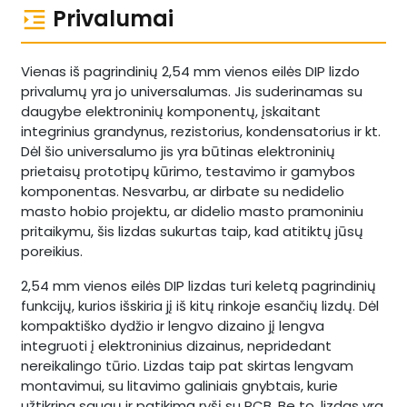
Privalumai
Vienas iš pagrindinių 2,54 mm vienos eilės DIP lizdo
privalumų yra jo universalumas. Jis suderinamas su
daugybe elektroninių komponentų, įskaitant
integrinius grandynus, rezistorius, kondensatorius ir kt.
Dėl šio universalumo jis yra būtinas elektroninių
prietaisų prototipų kūrimo, testavimo ir gamybos
komponentas. Nesvarbu, ar dirbate su nedidelio
masto hobio projektu, ar didelio masto pramoniniu
pritaikymu, šis lizdas sukurtas taip, kad atitiktų jūsų
poreikius.
2,54 mm vienos eilės DIP lizdas turi keletą pagrindinių
funkcijų, kurios išskiria jį iš kitų rinkoje esančių lizdų. Dėl
kompaktiško dydžio ir lengvo dizaino jį lengva
integruoti į elektroninius dizainus, nepridedant
nereikalingo tūrio. Lizdas taip pat skirtas lengvam
montavimui, su litavimo galiniais gnybtais, kurie
užtikrina saugų ir patikimą ryšį su PCB. Be to, lizdas yra