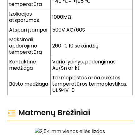
-40 ℃ ~ +105 ℃
temperatūra
Izoliacijos
1000MΩ
atsparumas
Atspari įtampai
500V AC/60S
Maksimali
apdorojimo
260 ℃ 10 sekundžių
temperatūra
Kontaktinė
Vario lydinys, padengimas
medžiaga
Au/Sn ar kt
Termoplastas arba aukštos
Būsto medžiaga
temperatūros termoplastikas,
UL 94V-0
Matmenų Brėžiniai