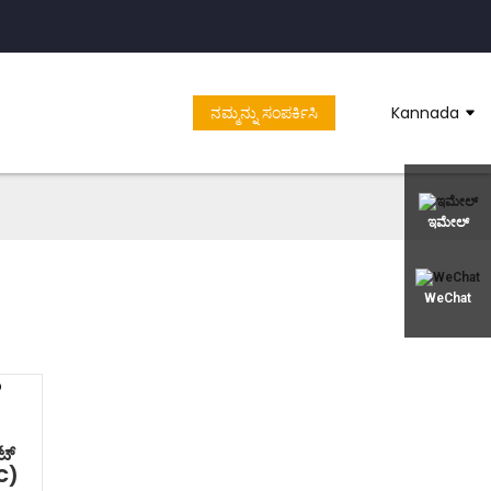
ನಮ್ಮನ್ನು ಸಂಪರ್ಕಿಸಿ
Kannada
ಇಮೇಲ್
WeChat
ಟ್
VC)