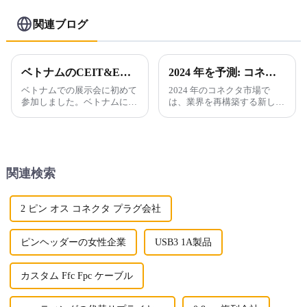
関連ブログ
ベトナムのCEIT&ECPEの写真共有
2024 年を予測: コネクタ市場の新たなトレンド
ベトナムでの展示会に初めて
2024 年のコネクタ市場で
参加しました。ベトナムにお
は、業界を再構築する新しい
ける当社のビジネスの躍進。
トレンドとテクノロジーが急
増するでしょう。高速データ
伝送の需要が高まるにつれ、
コネクタ...
関連検索
2 ピン オス コネクタ プラグ会社
ピンヘッダーの女性企業
USB3 1A製品
カスタム Ffc Fpc ケーブル