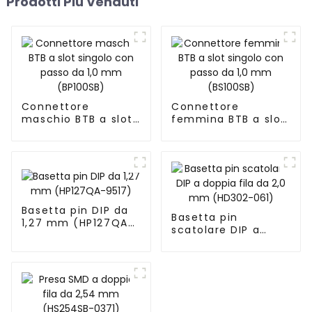
Prodotti Più Venduti
Connettore
Connettore
maschio BTB a slot
femmina BTB a slot
singolo con passo
singolo con passo
da 1,0 mm
da 1,0 mm
(BP100SB)
(BS100SB)
Basetta pin DIP da
Basetta pin
1,27 mm (HP127QA-
scatolare DIP a
9517)
doppia fila da 2,0
mm (HD302-061)