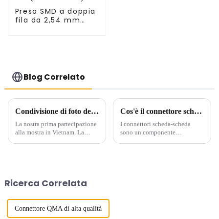
Presa SMD a doppia
fila da 2,54 mm
(HS254SB-0371)
Blog Correlato
Condivisione di foto del CEIT&ECPE in Vietnam
Cos'è il connettore scheda-scheda?
La nostra prima partecipazione
I connettori scheda-scheda
alla mostra in Vietnam. La
sono un componente
svolta della nostra attività in
importante utilizzato per le
Vietnam.
connessioni interne nei
dispositivi elettronici e
svolgono un ruolo
fondamentale nel mercato
Ricerca Correlata
dell'elettronica di oggi. I
connettori scheda-scheda sono
costituiti...
Connettore QMA di alta qualità